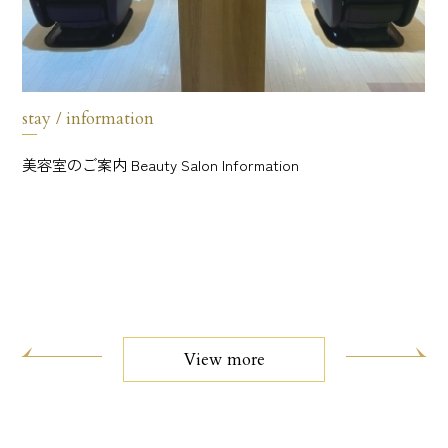
stay / information
美容室のご案内 Beauty Salon Information
st
整
View more